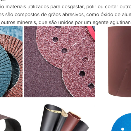
o materiais utilizados para desgastar, polir ou cortar outro
Eles são compostos de grãos abrasivos, como óxido de alum
e outros minerais, que são unidos por um agente aglutinant