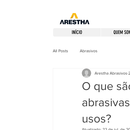
INÍCIO
QUEM SO
All Posts
Abrasivos
Arestha Abrasivos
O que são
abrasivas
usos?
Atualizado:
22 de jul. de 2