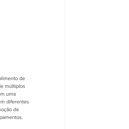
olimento de 
e múltiplos 
 em uma 
m diferentes 
moção de 
ipamentos.