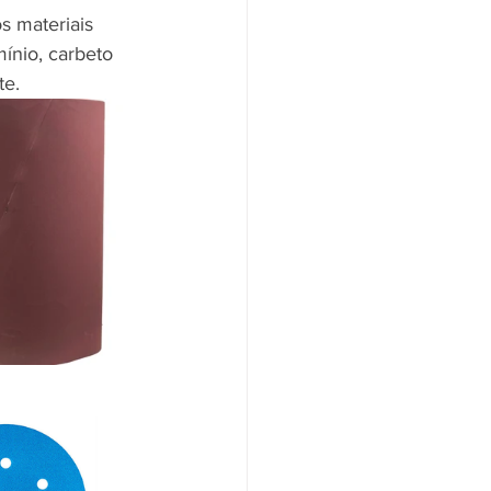
s materiais 
ínio, carbeto 
e. 