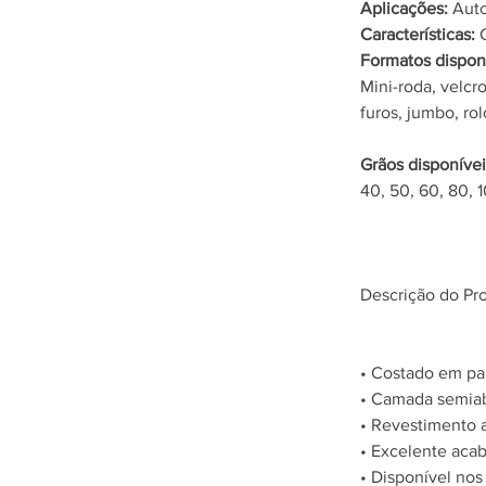
Aplicações:
 Aut
Características:
 
Formatos disponí
Mini-roda, velcr
furos, jumbo, rol
Grãos disponívei
40, 50, 60, 80, 
Descrição do Pr
• Costado em pap
• Camada semiabe
• Revestimento 
• Excelente aca
• Disponível nos 