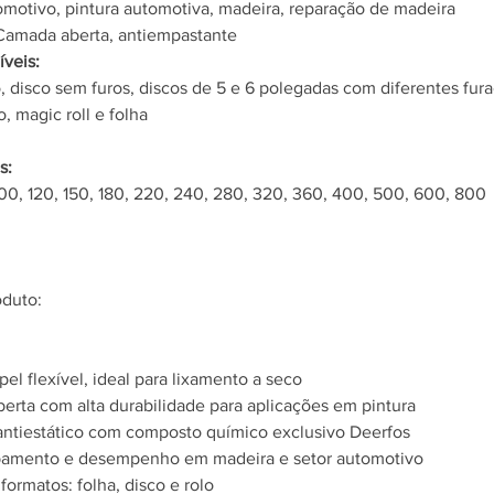
omotivo, pintura automotiva, madeira, reparação de madeira
Camada aberta, antiempastante
veis:
o, disco sem furos, discos de 5 e 6 polegadas com diferentes fura
o, magic roll e folha
s:
100, 120, 150, 180, 220, 240, 280, 320, 360, 400, 500, 600, 800
oduto:
el flexível, ideal para lixamento a seco
rta com alta durabilidade para aplicações em pintura
antiestático com composto químico exclusivo Deerfos
bamento e desempenho em madeira e setor automotivo
formatos: folha, disco e rolo