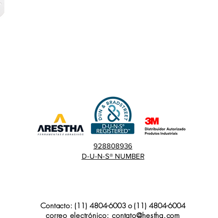
928808936
D-U-N-S® NUMBER
Contacto:
(11) 4804-6003
o
(11) 4804-6004
correo electrónico:
contato@hestha.com