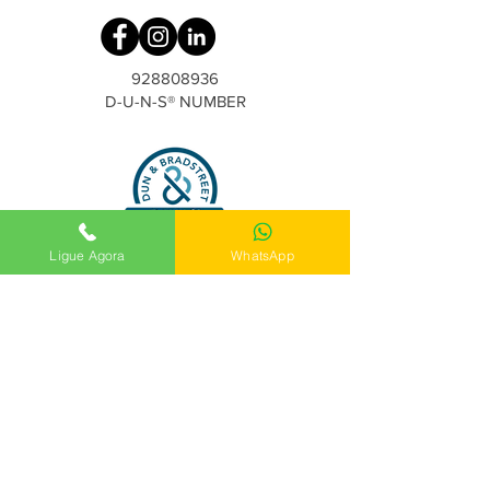
928808936
D-U-N-S® NUMBER
Ligue Agora
WhatsApp
Contacto:
(11) 4804-6003
o
(11) 4804-6004
correo electrónico:
contato@hestha.com
Dirección de la oficina central: Rua São
Paulo - 68 - São Roque SP
Dirección de la sucursal: Guarulhos: R.
Argentina, 79 - Vila Endres, Guarulhos - SP,
07043-020
, Brasil