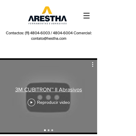
Contactos:
(11) 4804-6003
/
4804-6004
Comercial:
contato@hestha.com
3M CUBITRON™ II Abrasivos
Reproducir video