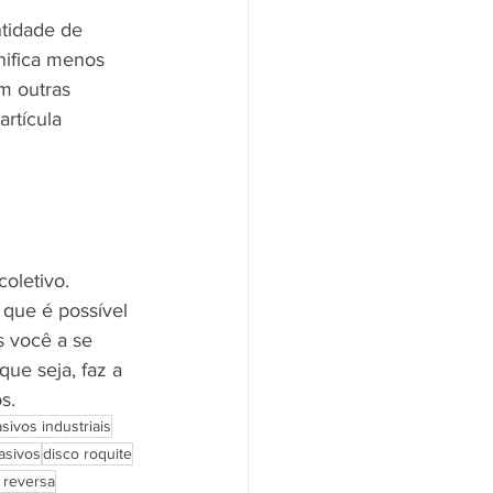
tidade de 
nifica menos 
m outras 
rtícula 
oletivo. 
 que é possível 
 você a se 
ue seja, faz a 
s.
sivos industriais
asivos
disco roquite
a reversa