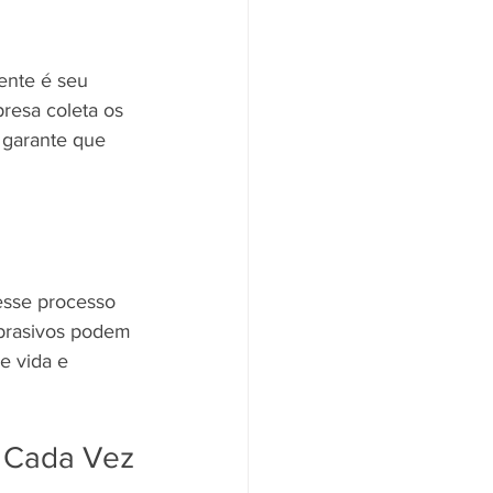
nte é seu 
resa coleta os 
 garante que 
esse processo 
abrasivos podem 
e vida e 
e Cada Vez