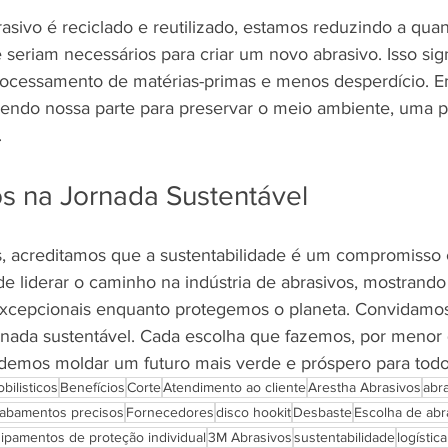
sivo é reciclado e reutilizado, estamos reduzindo a quan
 seriam necessários para criar um novo abrasivo. Isso sig
ocessamento de matérias-primas e menos desperdício. E
zendo nossa parte para preservar o meio ambiente, uma pa
.
ós na Jornada Sustentável
, acreditamos que a sustentabilidade é um compromisso c
e liderar o caminho na indústria de abrasivos, mostrando
excepcionais enquanto protegemos o planeta. Convidamos
ornada sustentável. Cada escolha que fazemos, por menor q
odemos moldar um futuro mais verde e próspero para todo
bilisticos
Benefícios
Corte
Atendimento ao cliente
Arestha Abrasivos
abra
abamentos precisos
Fornecedores
disco hookit
Desbaste
Escolha de abr
ipamentos de proteção individual
3M Abrasivos
sustentabilidade
logístic