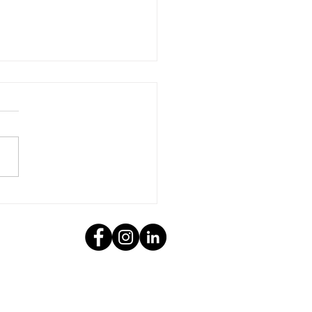
e são produtos abrasivos,
 abrasivas, quais os tipos
s principais usos?