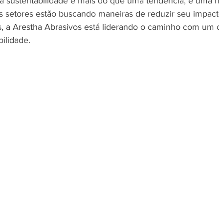
sustentabilidade é mais do que uma tendência, é uma n
 setores estão buscando maneiras de reduzir seu impact
os, a Arestha Abrasivos está liderando o caminho com um
ilidade.