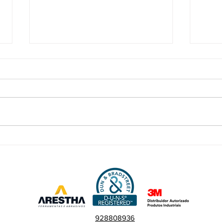
Arestha é representada por
O qu
seus diretores em treinamento
lixas
na sede Mundial da 3M nos
e seu
Estados Unidos!
928808936